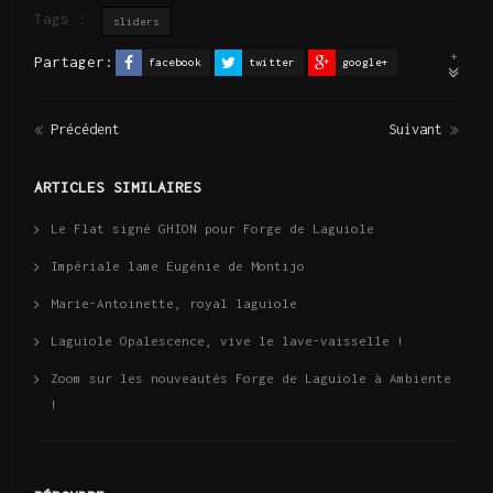
Tags :
sliders
+
Partager:
facebook
twitter
google+
linkedin
pinterest
Précédent
Suivant
ARTICLES SIMILAIRES
Le Flat signé GHION pour Forge de Laguiole
Impériale lame Eugénie de Montijo
Marie-Antoinette, royal laguiole
Laguiole Opalescence, vive le lave-vaisselle !
Zoom sur les nouveautés Forge de Laguiole à Ambiente
!