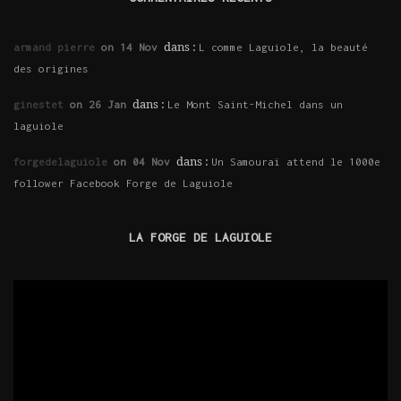
dans :
armand pierre
on 14 Nov
L comme Laguiole, la beauté
des origines
dans :
ginestet
on 26 Jan
Le Mont Saint-Michel dans un
laguiole
dans :
forgedelaguiole
on 04 Nov
Un Samouraï attend le 1000e
follower Facebook Forge de Laguiole
LA FORGE DE LAGUIOLE