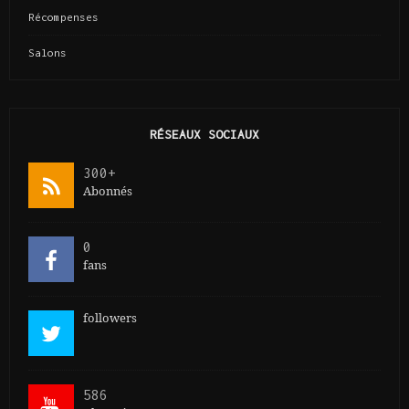
Récompenses
Salons
RÉSEAUX SOCIAUX
300+
Abonnés
0
fans
followers
586