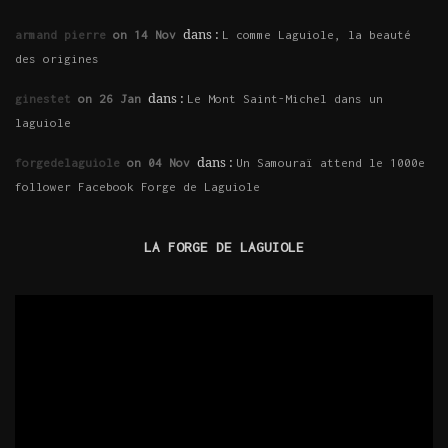
dans :
armand pierre
on 14 Nov
L comme Laguiole, la beauté
des origines
dans :
ginestet
on 26 Jan
Le Mont Saint-Michel dans un
laguiole
dans :
forgedelaguiole
on 04 Nov
Un Samouraï attend le 1000e
follower Facebook Forge de Laguiole
LA FORGE DE LAGUIOLE